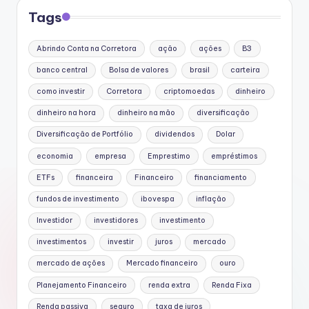
Tags
Abrindo Conta na Corretora
ação
ações
B3
banco central
Bolsa de valores
brasil
carteira
como investir
Corretora
criptomoedas
dinheiro
dinheiro na hora
dinheiro na mão
diversificação
Diversificação de Portfólio
dividendos
Dolar
economia
empresa
Emprestimo
empréstimos
ETFs
financeira
Financeiro
financiamento
fundos de investimento
ibovespa
inflação
Investidor
investidores
investimento
investimentos
investir
juros
mercado
mercado de ações
Mercado financeiro
ouro
Planejamento Financeiro
renda extra
Renda Fixa
Renda passiva
seguro
taxa de juros