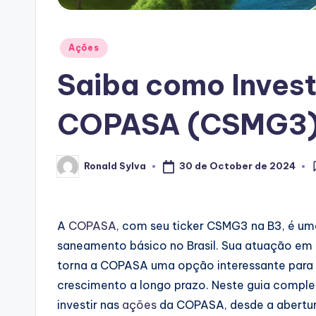
Posted
Ações
in
Saiba como Invest
COPASA (CSMG3
30 de October de 2024
Ronald Sylva
Posted
by
A
COPASA
, com seu ticker CSMG3 na B3, é um
saneamento básico no Brasil. Sua atuação em u
torna a COPASA uma opção interessante par
crescimento a longo prazo. Neste guia comple
investir nas
ações
da COPASA, desde a abertur