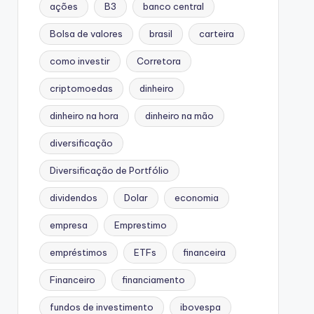
ações
B3
banco central
Bolsa de valores
brasil
carteira
como investir
Corretora
criptomoedas
dinheiro
dinheiro na hora
dinheiro na mão
diversificação
Diversificação de Portfólio
dividendos
Dolar
economia
empresa
Emprestimo
empréstimos
ETFs
financeira
Financeiro
financiamento
fundos de investimento
ibovespa