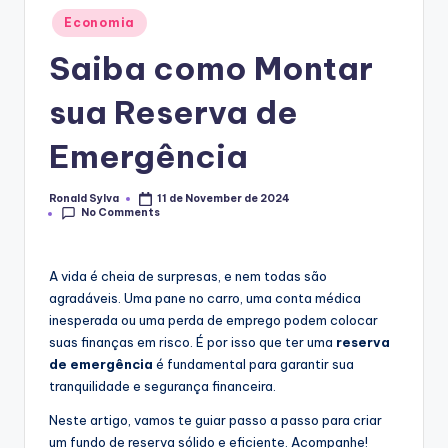
Posted
Economia
in
Saiba como Montar
sua Reserva de
Emergência
Ronald Sylva
11 de November de 2024
Posted
No Comments
by
A vida é cheia de surpresas, e nem todas são
agradáveis. Uma pane no carro, uma conta médica
inesperada ou uma perda de emprego podem colocar
suas finanças em risco. É por isso que ter uma
reserva
de emergência
é fundamental para garantir sua
tranquilidade e segurança financeira.
Neste artigo, vamos te guiar passo a passo para criar
um fundo de reserva sólido e eficiente. Acompanhe!