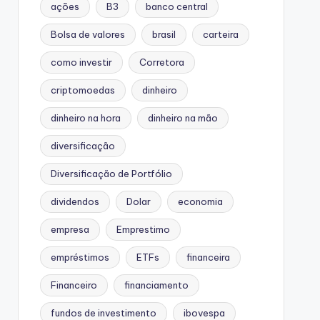
ações
B3
banco central
Bolsa de valores
brasil
carteira
como investir
Corretora
criptomoedas
dinheiro
dinheiro na hora
dinheiro na mão
diversificação
Diversificação de Portfólio
dividendos
Dolar
economia
empresa
Emprestimo
empréstimos
ETFs
financeira
Financeiro
financiamento
fundos de investimento
ibovespa