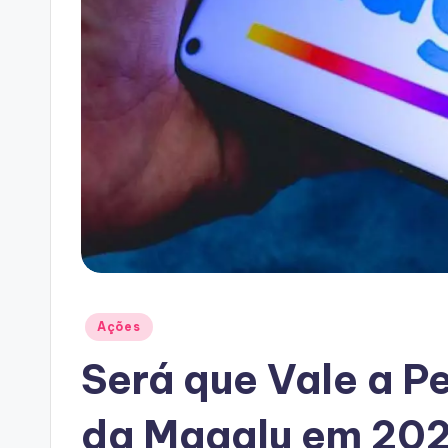
Posted
Ações
in
Será que Vale a 
da Magalu em 20