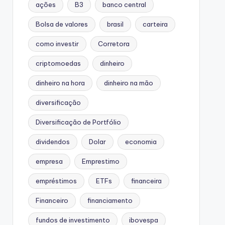
ações
B3
banco central
Bolsa de valores
brasil
carteira
como investir
Corretora
criptomoedas
dinheiro
dinheiro na hora
dinheiro na mão
diversificação
Diversificação de Portfólio
dividendos
Dolar
economia
empresa
Emprestimo
empréstimos
ETFs
financeira
Financeiro
financiamento
fundos de investimento
ibovespa