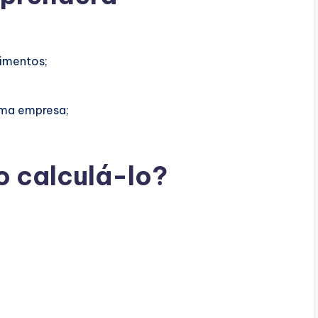
timentos;
uma empresa;
o calculá-lo?