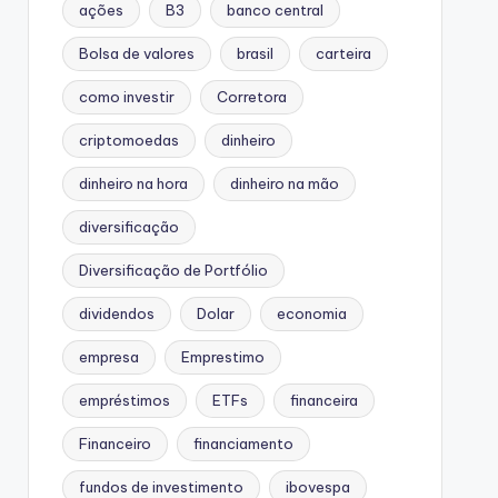
ações
B3
banco central
Bolsa de valores
brasil
carteira
como investir
Corretora
criptomoedas
dinheiro
dinheiro na hora
dinheiro na mão
diversificação
Diversificação de Portfólio
dividendos
Dolar
economia
empresa
Emprestimo
empréstimos
ETFs
financeira
Financeiro
financiamento
fundos de investimento
ibovespa