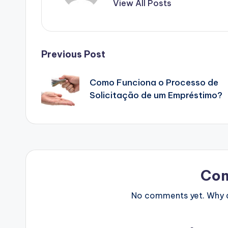
View All Posts
Post
Previous Post
navigation
Como Funciona o Processo de
Solicitação de um Empréstimo?
Co
No comments yet. Why do