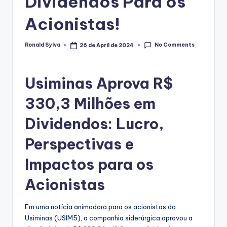
Dividendos Para os
Acionistas!
No Comments
Ronald Sylva
26 de April de 2024
Posted
by
Usiminas Aprova R$
330,3 Milhões em
Dividendos: Lucro,
Perspectivas e
Impactos para os
Acionistas
Em uma notícia animadora para os acionistas da
Usiminas (USIM5), a companhia siderúrgica aprovou a