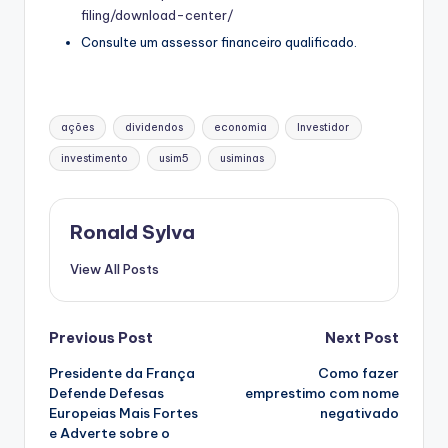
filing/download-center/
Consulte um assessor financeiro qualificado.
Tags:
ações
dividendos
economia
Investidor
investimento
usim5
usiminas
Ronald Sylva
View All Posts
Post
Previous Post
Next Post
Presidente da França
Como fazer
navigation
Defende Defesas
emprestimo com nome
Europeias Mais Fortes
negativado
e Adverte sobre o