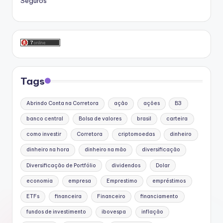
Seguros
Tags
Abrindo Conta na Corretora
ação
ações
B3
banco central
Bolsa de valores
brasil
carteira
como investir
Corretora
criptomoedas
dinheiro
dinheiro na hora
dinheiro na mão
diversificação
Diversificação de Portfólio
dividendos
Dolar
economia
empresa
Emprestimo
empréstimos
ETFs
financeira
Financeiro
financiamento
fundos de investimento
ibovespa
inflação