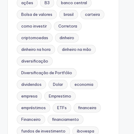
ações
B3
banco central
Bolsa de valores
brasil
carteira
como investir
Corretora
criptomoedas
dinheiro
dinheiro na hora
dinheiro na mão
diversificação
Diversificação de Portfólio
dividendos
Dolar
economia
empresa
Emprestimo
empréstimos
ETFs
financeira
Financeiro
financiamento
fundos de investimento
ibovespa