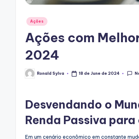
Posted
Ações
in
Ações com Melhor
2024
N
18 de June de 2024
Ronald Sylva
Posted
by
Desvendando o Mund
Renda Passiva para 
Em um cenário econômico em constante muda