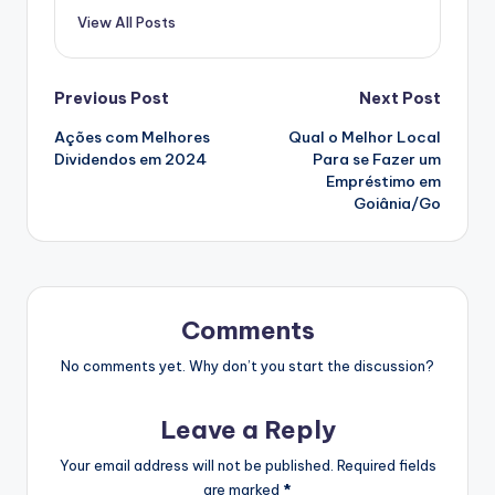
View All Posts
Post
Previous Post
Next Post
Ações com Melhores
Qual o Melhor Local
navigation
Dividendos em 2024
Para se Fazer um
Empréstimo em
Goiânia/Go
Comments
No comments yet. Why don’t you start the discussion?
Leave a Reply
Your email address will not be published.
Required fields
are marked
*