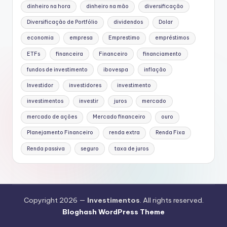
dinheiro na hora
dinheiro na mão
diversificação
Diversificação de Portfólio
dividendos
Dolar
economia
empresa
Emprestimo
empréstimos
ETFs
financeira
Financeiro
financiamento
fundos de investimento
ibovespa
inflação
Investidor
investidores
investimento
investimentos
investir
juros
mercado
mercado de ações
Mercado financeiro
ouro
Planejamento Financeiro
renda extra
Renda Fixa
Renda passiva
seguro
taxa de juros
Copyright 2026 —
Investimentos
. All rights reserved.
Bloghash WordPress Theme