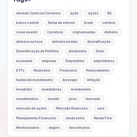
Abrindo Conta na Corretora
ação
ações
B3
banco central
Bolsa de valores
brasil
carteira
como investir
Corretora
criptomoedas
dinheiro
dinheiro na hora
dinheiro na mão
diversificação
Diversificação de Portfólio
dividendos
Dolar
economia
empresa
Emprestimo
empréstimos
ETFs
financeira
Financeiro
financiamento
fundos de investimento
ibovespa
inflação
Investidor
investidores
investimento
investimentos
investir
juros
mercado
mercado de ações
Mercado financeiro
ouro
Planejamento Financeiro
renda extra
Renda Fixa
Renda passiva
seguro
taxa de juros