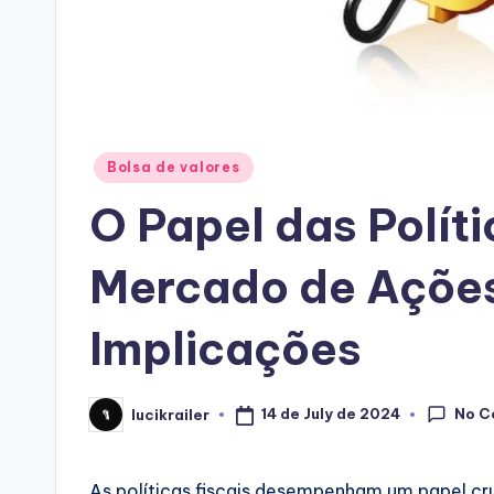
Posted
Bolsa de valores
in
O Papel das Políti
Mercado de Ações
Implicações
No C
14 de July de 2024
lucikrailer
Posted
by
As políticas fiscais desempenham um papel cr