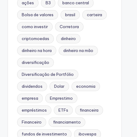
ações
B3
banco central
Bolsa de valores
brasil
carteira
como investir
Corretora
criptomoedas
dinheiro
dinheiro na hora
dinheiro na mão
diversificação
Diversificação de Portfólio
dividendos
Dolar
economia
empresa
Emprestimo
empréstimos
ETFs
financeira
Financeiro
financiamento
fundos de investimento
ibovespa