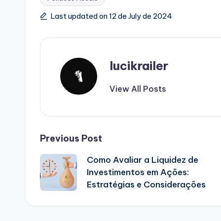
Tags:
Last updated on 12 de July de 2024
lucikrailer
View All Posts
Post
Previous Post
Como Avaliar a Liquidez de
navigation
Investimentos em Ações:
Estratégias e Considerações