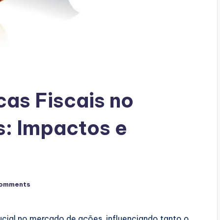
cas Fiscais no
: Impactos e
omments
ucial no mercado de ações, influenciando tanto o