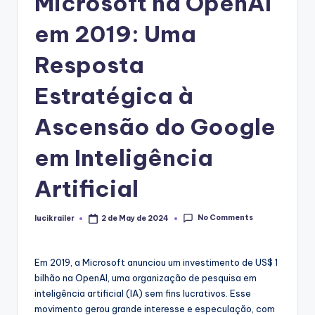
Microsoft na OpenAI
em 2019: Uma
Resposta
Estratégica à
Ascensão do Google
em Inteligência
Artificial
No Comments
lucikrailer
2 de May de 2024
Posted
by
Em 2019, a Microsoft anunciou um investimento de US$ 1
bilhão na OpenAI, uma organização de pesquisa em
inteligência artificial (IA) sem fins lucrativos. Esse
movimento gerou grande interesse e especulação, com