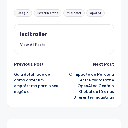
Tags:
Google
investimentos
microsoft
OpenAI
lucikrailer
View All Posts
Post
Previous Post
Next Post
Guia detalhado de
O Impacto da Parceria
navigation
como obter um
entre Microsoft e
empréstimo para o seu
OpenAI no Cenário
negócio.
Global da IA e nas
Diferentes Indústrias