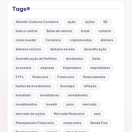
Tags
Abrindo Conta na Corretora
ação
ações
B3
banco central
Bolsa de valores
brasil
carteira
como investir
Corretora
criptomoedas
dinheiro
dinheiro na hora
dinheiro na mão
diversificação
Diversificação de Portfólio
dividendos
Dolar
economia
empresa
Emprestimo
empréstimos
ETFs
financeira
Financeiro
financiamento
fundos de investimento
ibovespa
inflação
Investidor
investidores
investimento
investimentos
investir
juros
mercado
mercado de ações
Mercado financeiro
ouro
Planejamento Financeiro
renda extra
Renda Fixa