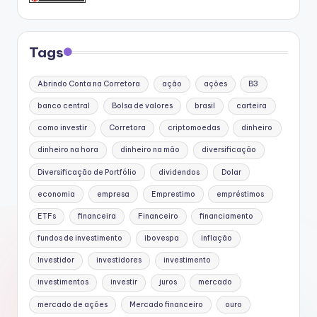
Tags
Abrindo Conta na Corretora
ação
ações
B3
banco central
Bolsa de valores
brasil
carteira
como investir
Corretora
criptomoedas
dinheiro
dinheiro na hora
dinheiro na mão
diversificação
Diversificação de Portfólio
dividendos
Dolar
economia
empresa
Emprestimo
empréstimos
ETFs
financeira
Financeiro
financiamento
fundos de investimento
ibovespa
inflação
Investidor
investidores
investimento
investimentos
investir
juros
mercado
mercado de ações
Mercado financeiro
ouro