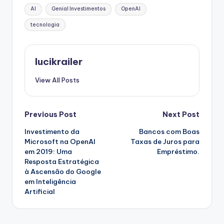
Tags:
AI
Genial Investimentos
OpenAI
tecnologia
lucikrailer
View All Posts
Post
Previous Post
Next Post
Investimento da
Bancos com Boas
navigation
Microsoft na OpenAI
Taxas de Juros para
em 2019: Uma
Empréstimo.
Resposta Estratégica
à Ascensão do Google
em Inteligência
Artificial