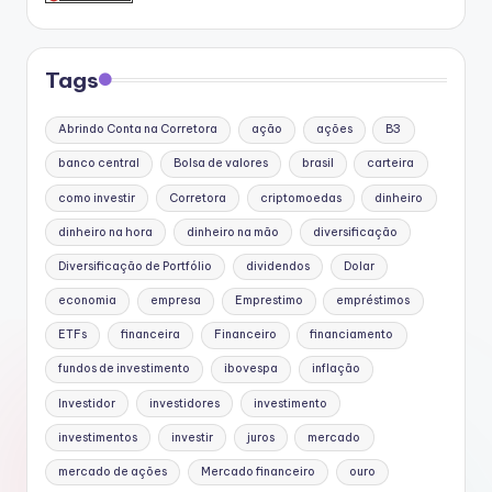
Tags
Abrindo Conta na Corretora
ação
ações
B3
banco central
Bolsa de valores
brasil
carteira
como investir
Corretora
criptomoedas
dinheiro
dinheiro na hora
dinheiro na mão
diversificação
Diversificação de Portfólio
dividendos
Dolar
economia
empresa
Emprestimo
empréstimos
ETFs
financeira
Financeiro
financiamento
fundos de investimento
ibovespa
inflação
Investidor
investidores
investimento
investimentos
investir
juros
mercado
mercado de ações
Mercado financeiro
ouro