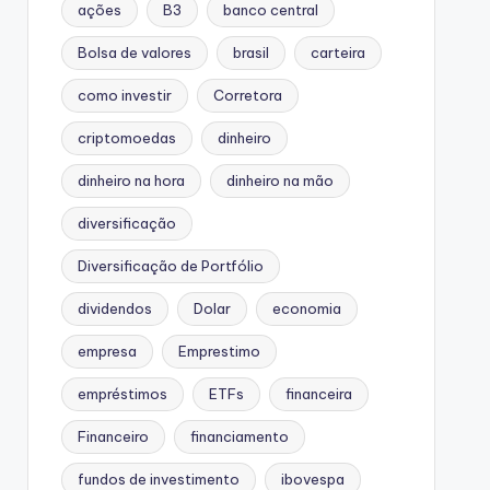
ações
B3
banco central
Bolsa de valores
brasil
carteira
como investir
Corretora
criptomoedas
dinheiro
dinheiro na hora
dinheiro na mão
diversificação
Diversificação de Portfólio
dividendos
Dolar
economia
empresa
Emprestimo
empréstimos
ETFs
financeira
Financeiro
financiamento
fundos de investimento
ibovespa